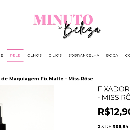
RE
PELE
OLHOS
CÍLIOS
SOBRANCELHA
BOCA
C
 de Maquiagem Fix Matte - Miss Rôse
FIXADOR
- MISS R
R$12,9
2
X DE
R$6,94