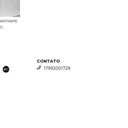
DRATANTE
...
CONTATO
17992001729